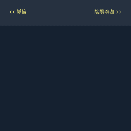
<< 脈輪
陰陽瑜珈 >>