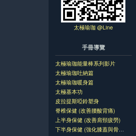
太極瑜珈 @Line
手冊導覽
太極瑜珈能量棒系列影片
太極瑜珈吐納篇
太極瑜珈暖身篇
太極基本功
皮拉提斯啞鈴塑身
脊椎保健 (改善腰酸背痛)
上半身保健 (改善肩頸疲勞)
下半身保健 (強化膝蓋與骨盆)