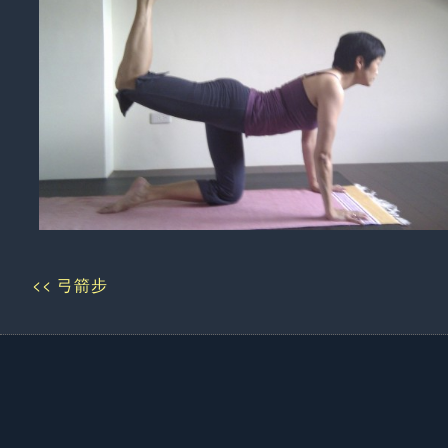
<< 弓箭步