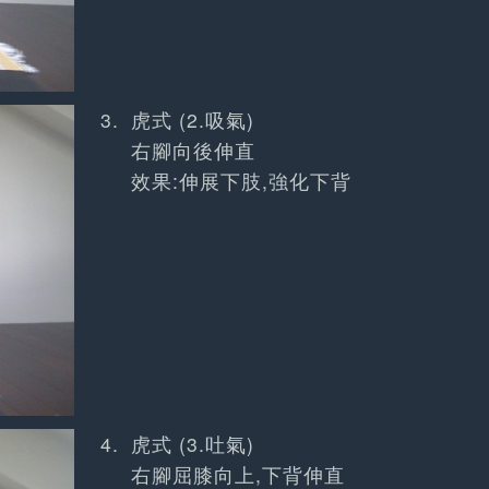
虎式 (2.吸氣)
右腳向後伸直
效果:伸展下肢,強化下背
虎式 (3.吐氣)
右腳屈膝向上,下背伸直