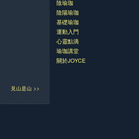
陰瑜珈
陰陽瑜珈
基礎瑜珈
運動入門
心靈點滴
瑜珈講堂
關於JOYCE
見山是山 >>