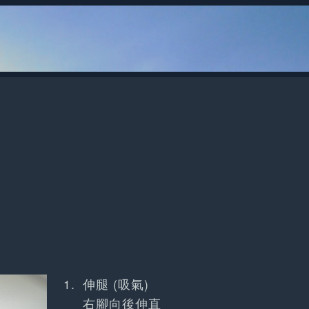
伸腿 (吸氣)
右腳向後伸直