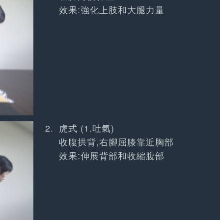
效果:強化上肢和大腿力量
虎式 (1.吐氣)
收腹拱背,右腳屈膝靠近胸部
效果:伸展背部和收縮腹部