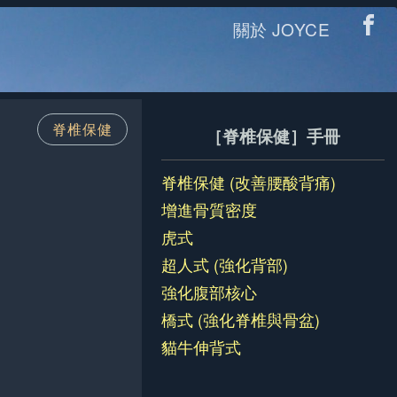
關於 JOYCE
脊椎保健
［脊椎保健］手冊
脊椎保健 (改善腰酸背痛)
增進骨質密度
虎式
超人式 (強化背部)
強化腹部核心
橋式 (強化脊椎與骨盆)
貓牛伸背式