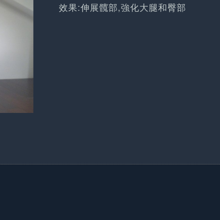
效果:伸展髖部,強化大腿和臀部