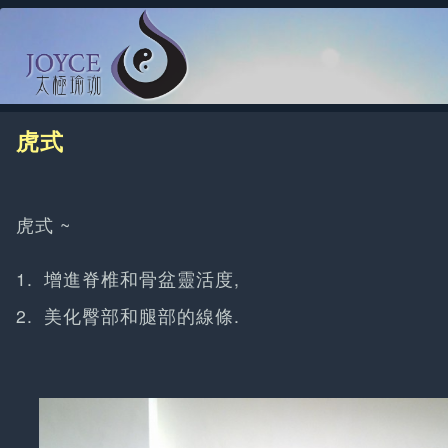
虎式
虎式 ~
增進脊椎和骨盆靈活度,
美化臀部和腿部的線條.