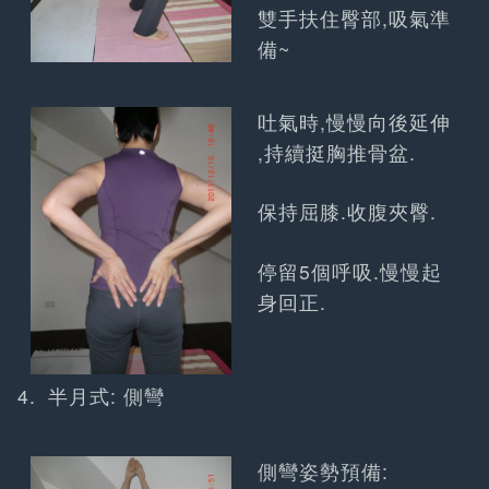
雙手扶住臀部,吸氣準
備~
吐氣時,慢慢向後延伸
,持續挺胸推骨盆.
保持屈膝.收腹夾臀.
停留5個呼吸.慢慢起
身回正.
半月式: 側彎
側彎姿勢預備: