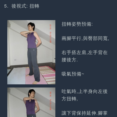
後視式: 扭轉
扭轉姿勢預備:
兩腳平行,與臀部同寬,
右手搭左肩,左手背在
腰後方.
吸氣預備~
吐氣時,上半身向左後
方扭轉,
讓下背保持延伸.腳掌