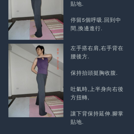
貼地.
停留5個呼吸.回到中
間,換邊進行.
左手搭右肩,右手背在
腰後方.
保持抬頭挺胸收腹.
吐氣時,上半身向右後
方扭轉,
讓下背保持延伸.腳掌
貼地.