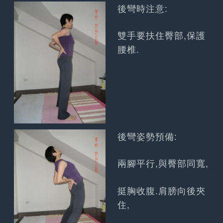
後彎時注意:
雙手要扶住臀部,保護
腰椎.
後彎姿勢預備:
兩腳平行,與臀部同寬,
挺胸收腹.肩膀向後夾
住,