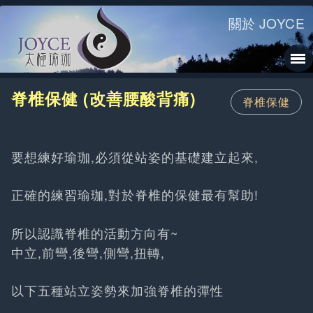
關於 JOYCE
脊椎保健 (改善腰酸背痛)
脊椎保健
要想練好瑜珈,必須從站姿的基礎建立起來,
正確的練習瑜珈,對於脊椎的保健最有幫助!
所以認識脊椎的活動方向有~
中立,前彎,後彎,側彎,扭轉,
以下五種站立姿勢來加強脊椎的彈性