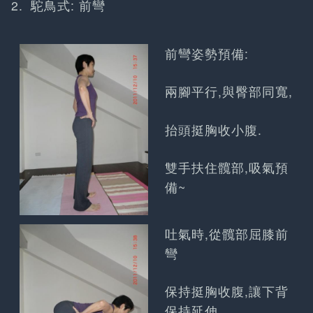
駝鳥式: 前彎
前彎姿勢預備:
兩腳平行,與臀部同寬,
抬頭挺胸收小腹.
雙手扶住髖部,吸氣預
備~
吐氣時,從髖部屈膝前
彎
保持挺胸收腹,讓下背
保持延伸.