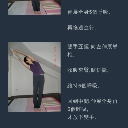
伸展全身5個呼吸,
再換邊進行.
雙手互握,向左伸展脊
椎,
收腹夾臀,腿併攏,
維持5個呼吸,
回到中間.伸展全身再
5個呼吸,
才放下雙手.