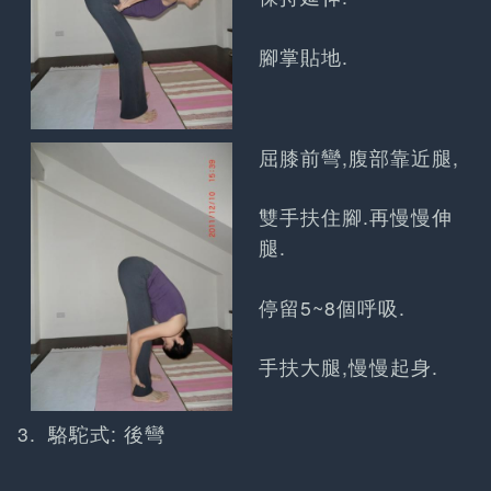
腳掌貼地.
屈膝前彎,腹部靠近腿,
雙手扶住腳.再慢慢伸
腿.
停留5~8個呼吸.
手扶大腿,慢慢起身.
駱駝式: 後彎