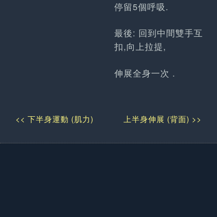
停留5個呼吸.
最後: 回到中間雙手互
扣,向上拉提,
伸展全身一次 .
<< 下半身運動 (肌力)
上半身伸展 (背面) >>