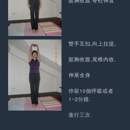
挺胸收腹.脊柱伸直
雙手互扣,向上拉提,
挺胸收腹,尾椎內收.
伸展全身
停留10個呼吸或者
1~2分鐘.
進行三次.