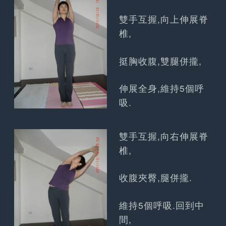
雙手互握,向上伸展脊
椎,
挺胸收腹,雙腿併攏,
伸展全身,維持5個呼
吸.
雙手互握,向右伸展脊
椎,
收腹夾臀,腿併攏.
維持5個呼吸.回到中
間,