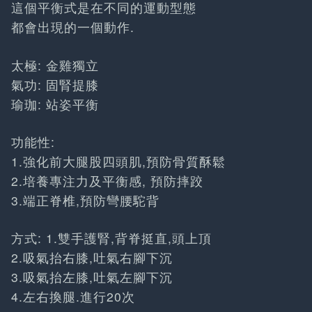
這個平衡式是在不同的運動型態
都會出現的一個動作.
太極: 金雞獨立
氣功: 固腎提膝
瑜珈: 站姿平衡
功能性:
1.強化前大腿股四頭肌,預防骨質酥鬆
2.培養專注力及平衡感, 預防摔跤
3.端正脊椎,預防彎腰駝背
方式: 1.雙手護腎,背脊挺直,頭上頂
2.吸氣抬右膝,吐氣右腳下沉
3.吸氣抬左膝,吐氣左腳下沉
4.左右換腿.進行20次