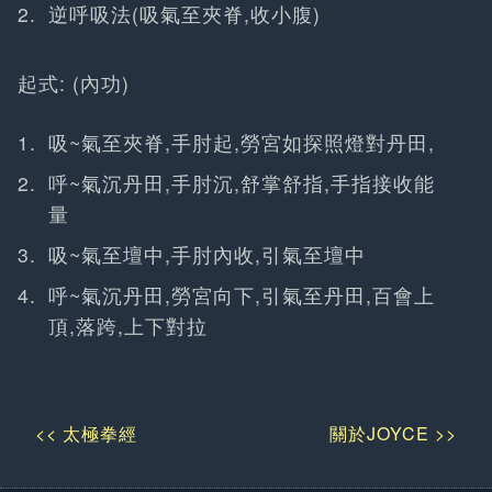
逆呼吸法(吸氣至夾脊,收小腹)
起式: (內功)
吸~氣至夾脊,手肘起,勞宮如探照燈對丹田,
呼~氣沉丹田,手肘沉,舒掌舒指,手指接收能
量
吸~氣至壇中,手肘內收,引氣至壇中
呼~氣沉丹田,勞宮向下,引氣至丹田,百會上
頂,落跨,上下對拉
<< 太極拳經
關於JOYCE >>