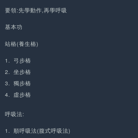
要領:先學動作,再學呼吸
基本功
站樁(養生樁)
弓步樁
坐步樁
獨步樁
虛步樁
呼吸法:
順呼吸法(腹式呼吸法)