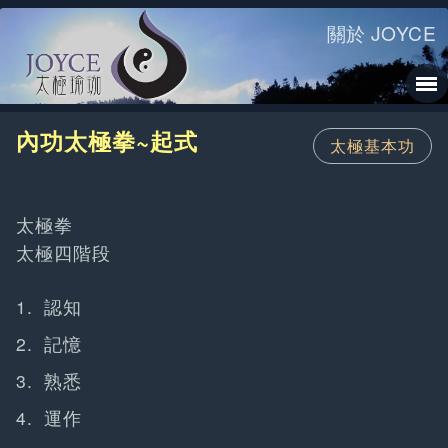
關於 JOYCE
內功太極拳~起式
太極基本功
太極拳
太極四階段
認知
記憶
熟悉
運作