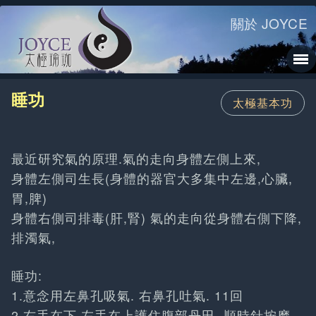
關於 JOYCE
睡功
太極基本功
最近研究氣的原理.氣的走向身體左側上來,
身體左側司生長(身體的器官大多集中左邊,心臟,
胃,脾)
身體右側司排毒(肝,腎) 氣的走向從身體右側下降,
排濁氣,
睡功:
1.意念用左鼻孔吸氣. 右鼻孔吐氣. 11回
2.右手在下,左手在上護住腹部丹田, 順時針按摩