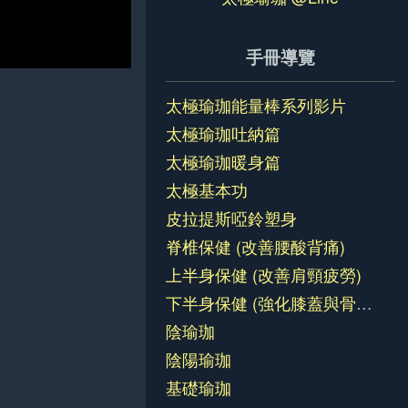
手冊導覽
太極瑜珈能量棒系列影片
太極瑜珈吐納篇
太極瑜珈暖身篇
太極基本功
皮拉提斯啞鈴塑身
脊椎保健 (改善腰酸背痛)
上半身保健 (改善肩頸疲勞)
下半身保健 (強化膝蓋與骨盆)
陰瑜珈
陰陽瑜珈
基礎瑜珈