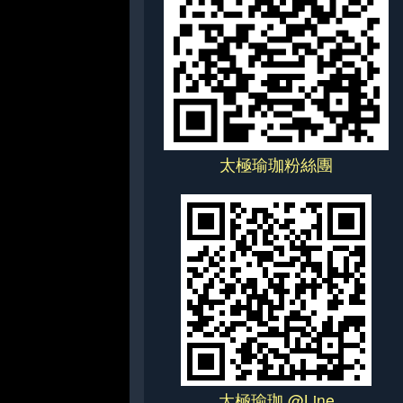
太極瑜珈粉絲團
太極瑜珈 @Line