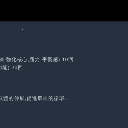
-
,強化核心,腿力,平衡感) 10回
能) 20回
體的伸展,促進氣血的循環.