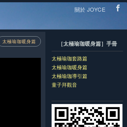
關於 JOYCE
太極瑜珈暖身篇
［太極瑜珈暖身篇］手冊
太極瑜珈套路篇
太極瑜珈暖身篇
太極瑜珈導引篇
童子拜觀音