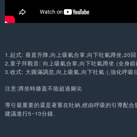
1.起式: 垂直升降,向上吸氣合掌,向下吐氣蹲坐,20回
2,童子拜觀音: 向上吸氣合掌,向下吐氣蹲坐 (全身鍛鍊
3.收式: 大圓滿調息,向上吸氣,向下吐氣 (,強化呼吸功
注意:蹲坐時膝蓋不能超過腳尖
導引最重要的還是著重在吐納,經由呼吸的引導配合肢
建議進行5~10分鐘.