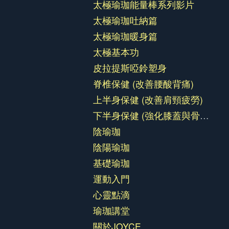
太極瑜珈能量棒系列影片
太極瑜珈吐納篇
太極瑜珈暖身篇
太極基本功
皮拉提斯啞鈴塑身
脊椎保健 (改善腰酸背痛)
上半身保健 (改善肩頸疲勞)
下半身保健 (強化膝蓋與骨盆)
陰瑜珈
陰陽瑜珈
基礎瑜珈
運動入門
心靈點滴
瑜珈講堂
關於JOYCE