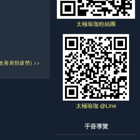
太極瑜珈粉絲團
改善肩頸疲勞) >>
太極瑜珈 @Line
手冊導覽